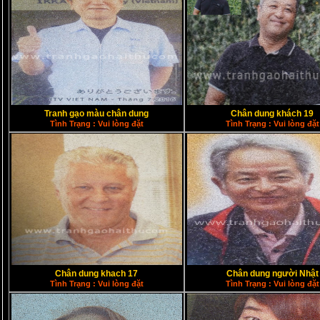
Tranh gạo màu chân dung
Chân dung khách 19
Tình Trạng : Vui lòng đặt
Tình Trạng : Vui lòng đặt
Chân dung khach 17
Chân dung người Nhật
Tình Trạng : Vui lòng đặt
Tình Trạng : Vui lòng đặt