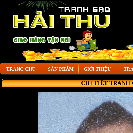
TRANG CHỦ
SẢN PHẨM
GIỚI THIỆU
TRA
CHI TIẾT TRANH