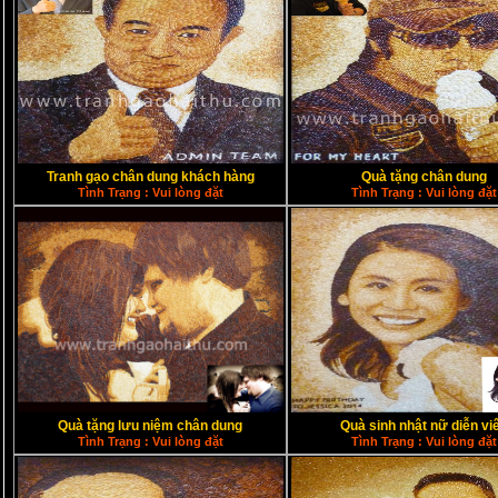
Tranh gạo chân dung khách hàng
Quà tặng chân dung
Tình Trạng : Vui lòng đặt
Tình Trạng : Vui lòng đặt
Quà tặng lưu niệm chân dung
Quà sinh nhật nữ diễn vi
Tình Trạng : Vui lòng đặt
Tình Trạng : Vui lòng đặt