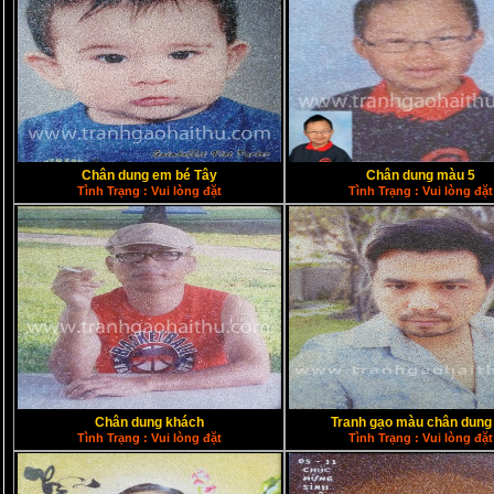
Chân dung em bé Tây
Chân dung màu 5
Tình Trạng : Vui lòng đặt
Tình Trạng : Vui lòng đặt
Chân dung khách
Tranh gạo màu chân dung
Tình Trạng : Vui lòng đặt
Tình Trạng : Vui lòng đặt