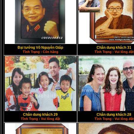
Đại tướng Võ Nguyên Giáp
Chân dung khách 31
Tình Trạng : Còn hàng
Tình Trạng : Vui lòng đặt
Chân dung khách 29
Chân dung khách 28
Tình Trạng : Vui lòng đặt
Tình Trạng : Vui lòng đặt