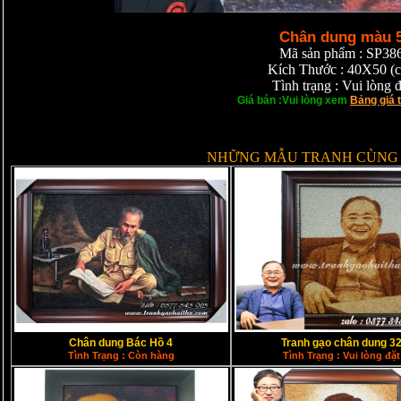
Chân dung màu 
Mã sản phẩm : SP38
Kích Thước : 40X50 (
Tình trạng : Vui lòng đ
Giá bán :Vui lòng xem
Bảng giá 
NHỮNG MẪU TRANH CÙNG
Chân dung Bác Hồ 4
Tranh gạo chân dung 3
Tình Trạng : Còn hàng
Tình Trạng : Vui lòng đặt