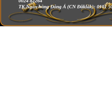
0024 82264
TK Ngân hàng Đông Á (CN Đăklăk):
0101 5