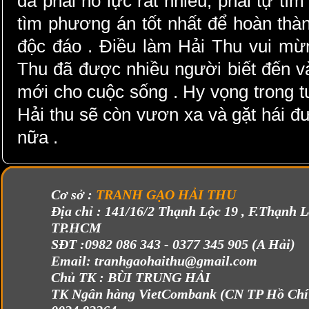
đã phải nỗ lực rất nhiều, phải tự tìm
tìm phương án tốt nhất để hoàn t
độc đáo . Điều làm Hải Thu vui mừ
Thu đã được nhiều người biết đến v
mới cho cuộc sống . Hy vọng trong 
Hải thu sẽ còn vươn xa và gặt hái đ
nữa .
Cơ sở :
TRANH GẠO HẢI THU
Địa chỉ : 141/16/2 Thạnh Lộc 19 , F.Thạnh L
TP.HCM
SĐT :
0982 086 343 - 0377 345 905 (A Hải)
Email: tranhgaohaithu@gmail.com
Chủ TK :
BÙI TRUNG HẢI
TK Ngân hàng VietCombank (CN TP Hồ Chí