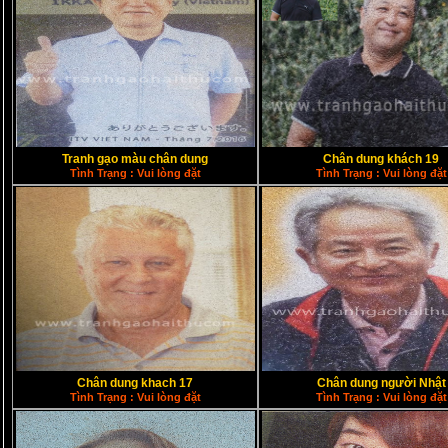
Tranh gạo màu chân dung
Chân dung khách 19
Tình Trạng : Vui lòng đặt
Tình Trạng : Vui lòng đặt
Chân dung khach 17
Chân dung người Nhật
Tình Trạng : Vui lòng đặt
Tình Trạng : Vui lòng đặt