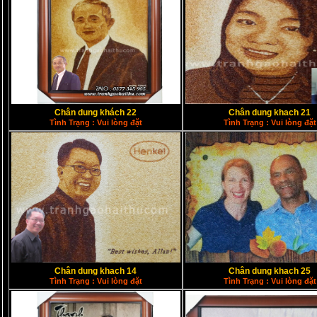
Chân dung khách 22
Chân dung khach 21
Tình Trạng : Vui lòng đặt
Tình Trạng : Vui lòng đặt
Chân dung khach 14
Chân dung khach 25
Tình Trạng : Vui lòng đặt
Tình Trạng : Vui lòng đặt