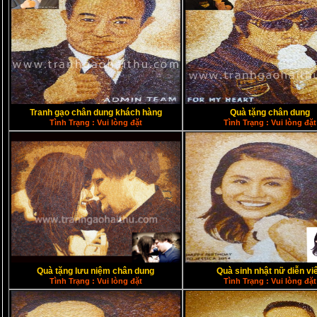
Tranh gạo chân dung khách hàng
Quà tặng chân dung
Tình Trạng : Vui lòng đặt
Tình Trạng : Vui lòng đặt
Quà tặng lưu niệm chân dung
Quà sinh nhật nữ diễn vi
Tình Trạng : Vui lòng đặt
Tình Trạng : Vui lòng đặt