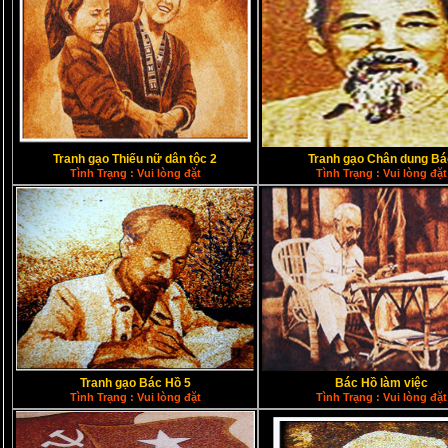
Tranh gạo Thiếu nữ dân tộc 2
Tranh gạo Chân dung Bá
Tình Trạng : Vui lòng đặt
Tình Trạng : Vui lòng đặt
Tranh gạo Bác Hồ 5
Bác Hồ làm việc
Tình Trạng : Vui lòng đặt
Tình Trạng : Vui lòng đặt