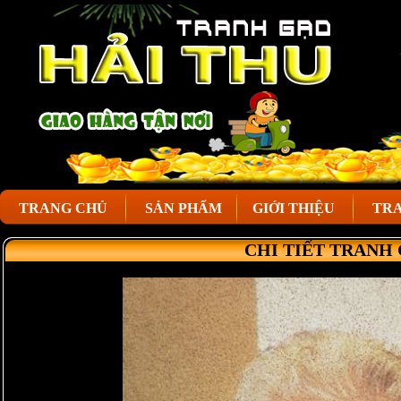
TRANG CHỦ
SẢN PHẨM
GIỚI THIỆU
TRA
CHI TIẾT TRANH