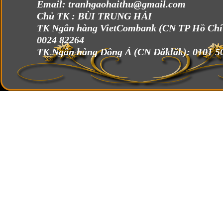
Email: tranhgaohaithu@gmail.com
Chủ TK :
BÙI TRUNG HẢI
TK Ngân hàng VietCombank (CN TP Hồ Chí
0024 82264
TK Ngân hàng Đông Á (CN Đăklăk):
0101 5