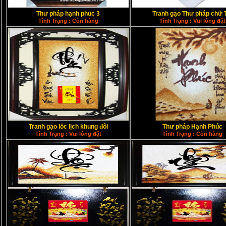
Thư pháp hạnh phuc 3
Tranh gạo Thư pháp chữ 
Tình Trạng : Còn hàng
Tình Trạng : Vui lòng đặt
Tranh gạo lốc lịch khung đôi
Thư pháp Hạnh Phúc
Tình Trạng : Vui lòng đặt
Tình Trạng : Còn hàng