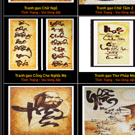
Tranh gạo Chữ Ngộ
Tranh gạo Chữ Tâm 2
Tình Trạng : Vui lòng đặt
Tình Trạng : Vui lòng đặt
Tranh gạo Công Cha Nghĩa Mẹ
Tranh gạo Thư Pháp Mẹ
Tình Trạng : Vui lòng đặt
Tình Trạng : Vui lòng đặt