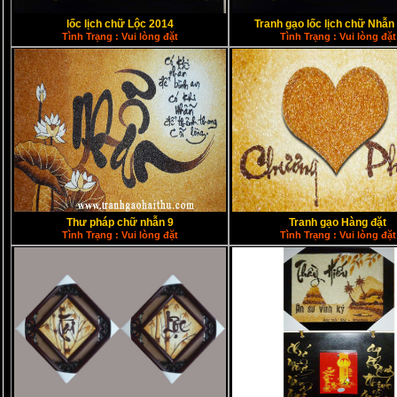
lốc lịch chữ Lộc 2014
Tranh gạo lốc lịch chữ Nhẫn
Tình Trạng : Vui lòng đặt
Tình Trạng : Vui lòng đặt
Thư pháp chữ nhẫn 9
Tranh gạo Hàng đặt
Tình Trạng : Vui lòng đặt
Tình Trạng : Vui lòng đặt