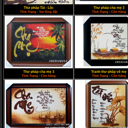
Thư pháp Tài - Lộc
Thư pháp cha mẹ 3
Tình Trạng : Vui lòng đặt
Tình Trạng : Còn hàng
Thư pháp cha mẹ 3
Tranh thư pháp về mẹ
Tình Trạng : Còn hàng
Tình Trạng : Còn hàng