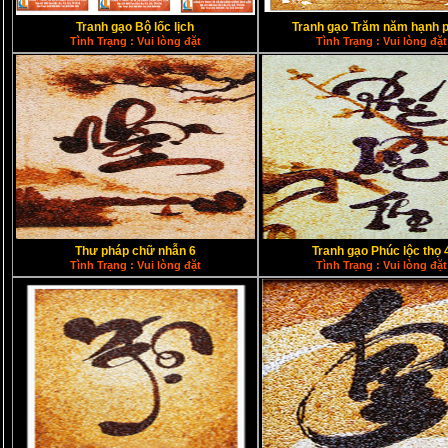
Tranh gạo Bộ lốc lịch
Tranh gạo Trăm năm hạnh 
Tình Trạng : Vui lòng đặt
Tình Trạng : Vui lòng đặt
Thư pháp chữ nhẫn 6
Tranh gạo Phúc lộc thọ 
Tình Trạng : Vui lòng đặt
Tình Trạng : Vui lòng đặt