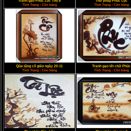
Tranh gạo Phúc Lộc Thọ 8
Thư pháp Phúc Lộc
Tình Trạng : Còn hàng
Tình Trạng : Còn hàng
Qùa tặng cô giáo ngày 20-11
Tranh gạo tết chữ Phúc
Tình Trạng : Còn hàng
Tình Trạng : Còn hàng