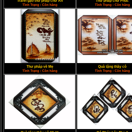
Tranh gạo thư pháp chữ An
Thư pháp chữ Phúc
Tình Trạng : Còn hàng
Tình Trạng : Còn hàng
Thư pháp về Mẹ
Quà tặng thầy cô
Tình Trạng : Còn hàng
Tình Trạng : Còn hàng