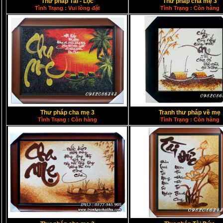
Thư pháp Tài - Lộc
Thư pháp cha mẹ 3
Tình Trạng : Vui lòng đặt
Tình Trạng : Còn hàng
Thư pháp cha mẹ 3
Tranh thư pháp về mẹ
Tình Trạng : Còn hàng
Tình Trạng : Còn hàng