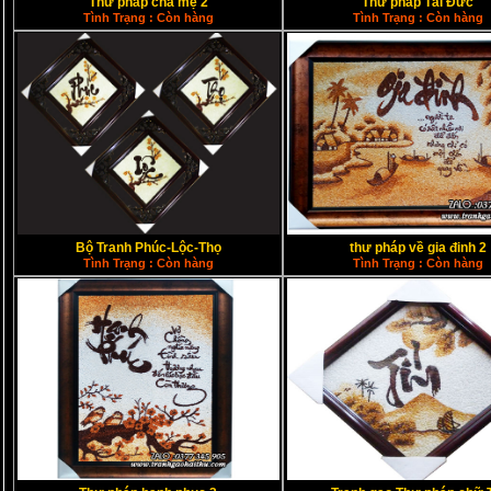
Thư pháp cha mẹ 2
Thư pháp Tài Đức
Tình Trạng : Còn hàng
Tình Trạng : Còn hàng
Bộ Tranh Phúc-Lộc-Thọ
thư pháp về gia đinh 2
Tình Trạng : Còn hàng
Tình Trạng : Còn hàng