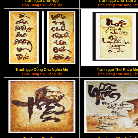
Tranh gạo Chữ Ngộ
Tranh gạo Chữ Tâm 2
Tình Trạng : Vui lòng đặt
Tình Trạng : Vui lòng đặt
Tranh gạo Công Cha Nghĩa Mẹ
Tranh gạo Thư Pháp Mẹ
Tình Trạng : Vui lòng đặt
Tình Trạng : Vui lòng đặt