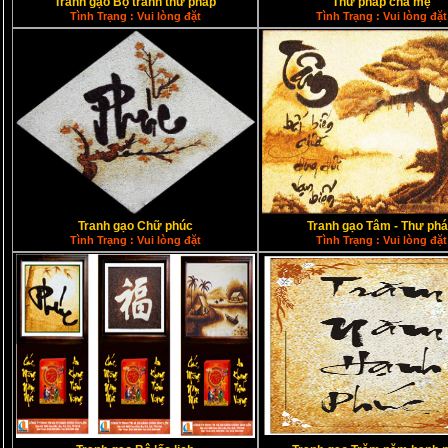
Tranh gạo Bộ tranh thư pháp
Thư pháp cha mẹ
Tình Trạng : Vui lòng đặt
Tình Trạng : Vui lòng đặt
Tranh gạo Chữ phúc
Tranh gạo Tâm - Thư ph
Tình Trạng : Vui lòng đặt
Tình Trạng : Vui lòng đặt