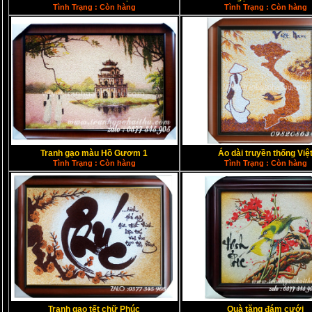
Tình Trạng : Còn hàng
Tình Trạng : Còn hàng
Tranh gạo màu Hồ Gươm 1
Áo dài truyền thống Việ
Tình Trạng : Còn hàng
Tình Trạng : Còn hàng
Tranh gạo tết chữ Phúc
Quà tặng đám cưới