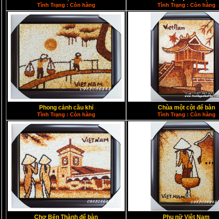
Tình Trạng : Còn hàng
Tình Trạng : Còn hàng
Phong cảnh cầu khỉ
Chùa một cột để bàn
Tình Trạng : Còn hàng
Tình Trạng : Còn hàng
Chợ Bến Thành để bàn
Phụ nữ Việt Nam