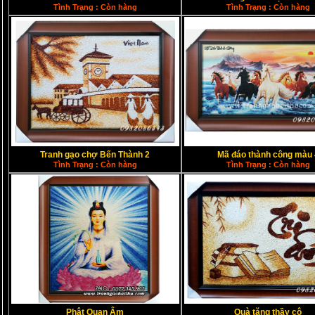
Tình Trạng : Còn hàng
Tình Trạng : Còn hàng
Tranh gạo chợ Bến Thành 2
Mã đáo thành công màu 
Tình Trạng : Còn hàng
Tình Trạng : Còn hàng
Phật Quan Âm
Quà tặng thầy cô