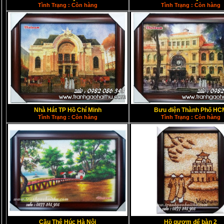
Tình Trạng : Còn hàng
Tình Trạng : Còn hàng
Nhà Hát TP Hồ Chí Minh
Bưu điện Thành Phố HC
Tình Trạng : Còn hàng
Tình Trạng : Còn hàng
Cầu Thê Húc Hà Nội
Hồ gươm để bàn 2