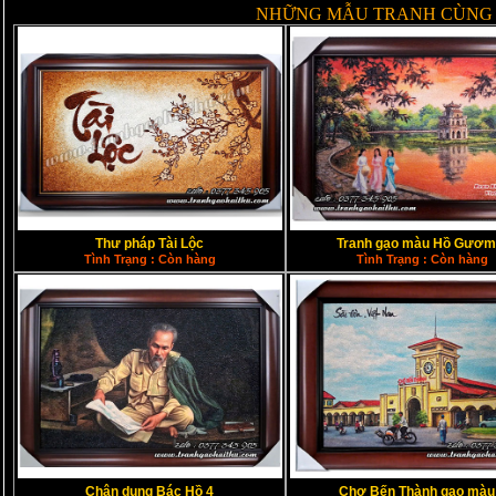
NHỮNG MẪU TRANH CÙNG
Thư pháp Tài Lộc
Tranh gạo màu Hồ Gươm
Tình Trạng : Còn hàng
Tình Trạng : Còn hàng
Chân dung Bác Hồ 4
Chợ Bến Thành gạo màu