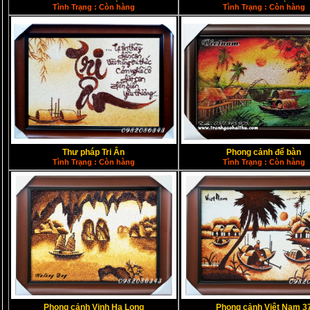
Tình Trạng : Còn hàng
Tình Trạng : Còn hàng
Thư pháp Tri Ân
Phong cảnh để bàn
Tình Trạng : Còn hàng
Tình Trạng : Còn hàng
Phong cảnh Vịnh Hạ Long
Phong cảnh Việt Nam 3