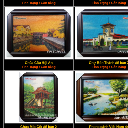
Tình Trạng : Còn hàng
Tình Trạng : Còn hàng
Chùa Cầu Hội An
Chợ Bến Thành để bàn 
Tình Trạng : Còn hàng
Tình Trạng : Còn hàng
Chùa Một Cột để bàn 2
Phong cảnh Việt Nam 4