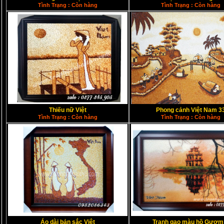
Tình Trạng : Còn hàng
Tình Trạng : Còn hàng
Thiếu nữ Việt
Phong cảnh Việt Nam 3
Tình Trạng : Còn hàng
Tình Trạng : Còn hàng
Áo dài bản sắc Việt
Tranh gạo màu hồ Gươm