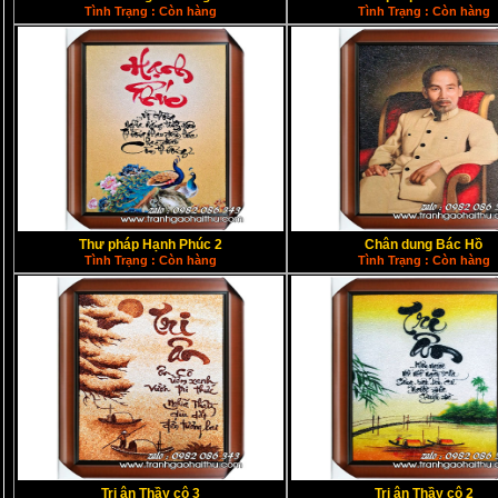
Tình Trạng : Còn hàng
Tình Trạng : Còn hàng
Thư pháp Hạnh Phúc 2
Chân dung Bác Hồ
Tình Trạng : Còn hàng
Tình Trạng : Còn hàng
Tri ân Thầy cô 3
Tri ân Thầy cô 2