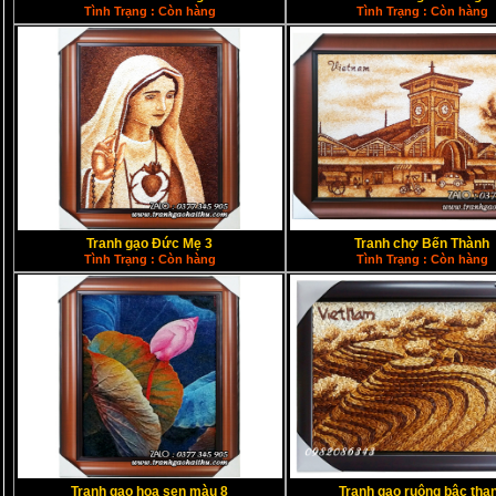
Tình Trạng : Còn hàng
Tình Trạng : Còn hàng
Tranh gạo Đức Mẹ 3
Tranh chợ Bến Thành
Tình Trạng : Còn hàng
Tình Trạng : Còn hàng
Tranh gạo hoa sen màu 8
Tranh gạo ruộng bậc tha