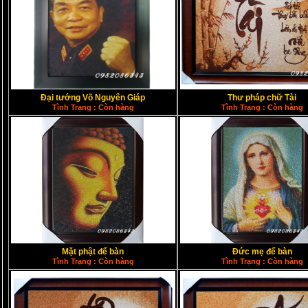
Đại tướng Võ Nguyên Giáp
Thư pháp chữ Tài
Tình Trạng : Còn hàng
Tình Trạng : Còn hàng
Mặt phật để bàn
Đức mẹ để bàn
Tình Trạng : Còn hàng
Tình Trạng : Còn hàng