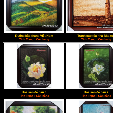
Ruộng bậc thang Việt Nam
Tranh gạo tòa nhà Bitex
Tình Trạng : Còn hàng
Tình Trạng : Còn hàng
Hoa sen để bàn 3
Hoa sen để bàn 2
Tình Trạng : Còn hàng
Tình Trạng : Còn hàng