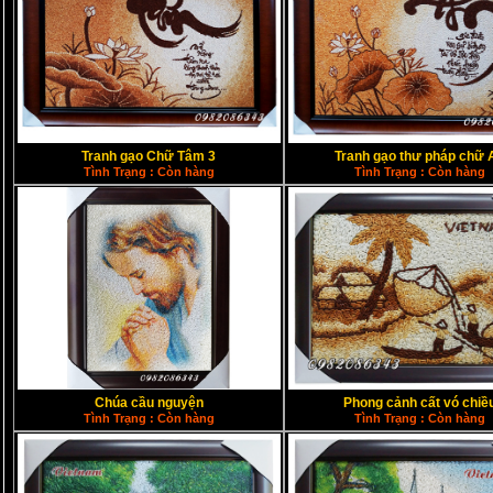
Tranh gạo Chữ Tâm 3
Tranh gạo thư pháp chữ 
Tình Trạng : Còn hàng
Tình Trạng : Còn hàng
Chúa cầu nguyện
Phong cảnh cất vó chiề
Tình Trạng : Còn hàng
Tình Trạng : Còn hàng