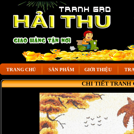
TRANG CHỦ
SẢN PHẨM
GIỚI THIỆU
TRA
CHI TIẾT TRANH