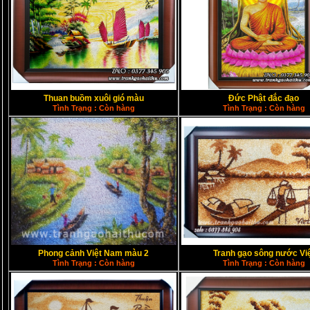
Thuan buồm xuôi gió màu
Đức Phật đắc đạo
Tình Trạng : Còn hàng
Tình Trạng : Còn hàng
Phong cảnh Việt Nam màu 2
Tranh gạo sông nước Vi
Tình Trạng : Còn hàng
Tình Trạng : Còn hàng