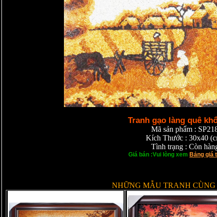
Tranh gạo làng quê kh
Mã sản phẩm : SP21
Kích Thước : 30x40 (
Tình trạng : Còn hàn
Giá bán :Vui lòng xem
Bảng giá 
NHỮNG MẪU TRANH CÙNG