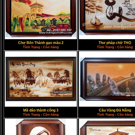
Chợ Bến Thành gạo màu 2
Thư pháp chữ THỌ
Tình Trạng : Còn hàng
Tình Trạng : Còn hàng
Mã đáo thành công 3
Cầu Vàng Đà Nẵng
Tình Trạng : Còn hàng
Tình Trạng : Còn hàng