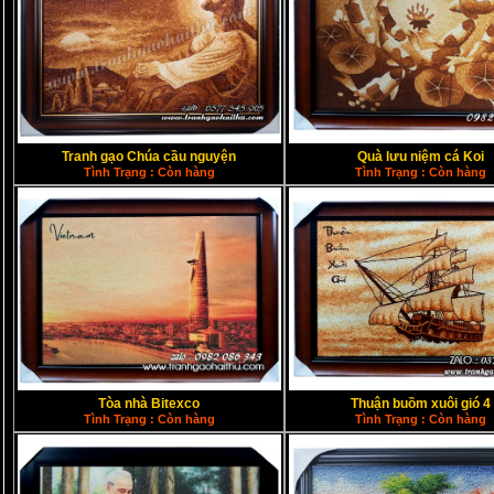
Tranh gạo Chúa cầu nguyện
Quà lưu niệm cá Koi
Tình Trạng : Còn hàng
Tình Trạng : Còn hàng
Tòa nhà Bitexco
Thuận buồm xuôi gió 4
Tình Trạng : Còn hàng
Tình Trạng : Còn hàng