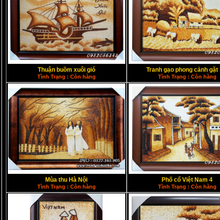
Thuận buồm xuôi gió
Tranh gạo phong cảnh gặt 
Tình Trạng : Còn hàng
Tình Trạng : Còn hàng
Mùa thu Hà Nội
Phố cổ Việt Nam 4
Tình Trạng : Còn hàng
Tình Trạng : Còn hàng