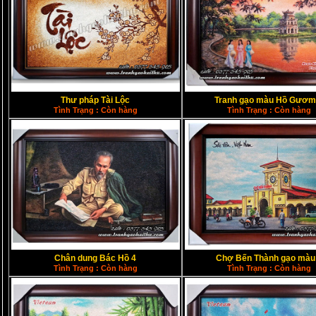
Thư pháp Tài Lộc
Tranh gạo màu Hồ Gươm
Tình Trạng : Còn hàng
Tình Trạng : Còn hàng
Chân dung Bác Hồ 4
Chợ Bến Thành gạo màu
Tình Trạng : Còn hàng
Tình Trạng : Còn hàng