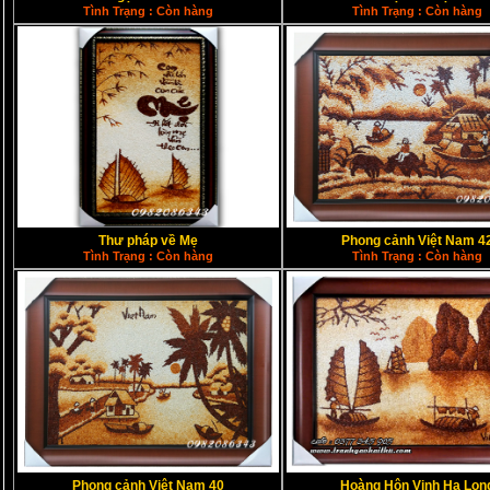
Tình Trạng : Còn hàng
Tình Trạng : Còn hàng
Thư pháp về Mẹ
Phong cảnh Việt Nam 4
Tình Trạng : Còn hàng
Tình Trạng : Còn hàng
Phong cảnh Việt Nam 40
Hoàng Hôn Vịnh Hạ Lon