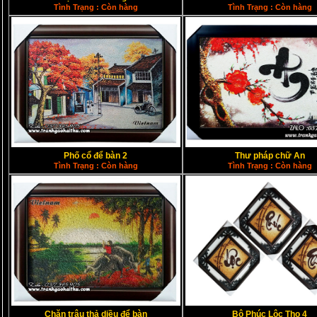
Tình Trạng : Còn hàng
Tình Trạng : Còn hàng
Phố cổ để bàn 2
Thư pháp chữ An
Tình Trạng : Còn hàng
Tình Trạng : Còn hàng
Chăn trâu thả diều để bàn
Bộ Phúc Lộc Thọ 4