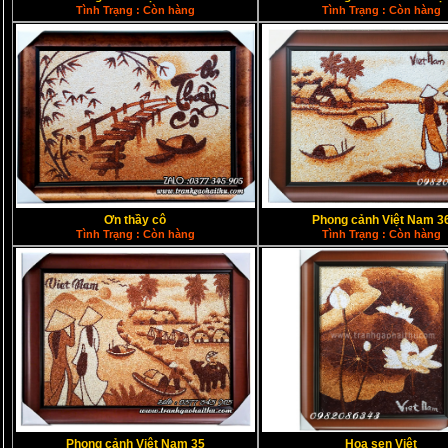
Tình Trạng : Còn hàng
Tình Trạng : Còn hàng
Ơn thầy cô
Phong cảnh Việt Nam 3
Tình Trạng : Còn hàng
Tình Trạng : Còn hàng
Phong cảnh Việt Nam 35
Hoa sen Việt