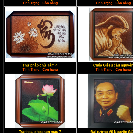
Tình Trạng : Còn hàng
Tình Trạng : Còn hàng
Thư pháp chữ Tâm 4
Chúa Giêsu cầu nguyệ
Tình Trạng : Còn hàng
Tình Trạng : Còn hàng
Tranh gạo hoa sen màu 7
Đại tướng Võ Nguyên Gi