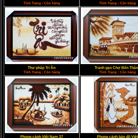
Tình Trạng : Còn hàng
Tình Trạng : Còn hàng
Thư pháp Tri Ân
Tranh gạo Chợ Bến Thà
Tình Trạng : Còn hàng
Tình Trạng : Còn hàng
Phong cảnh Việt Nam 37
Phong cảnh bản đồ Việt