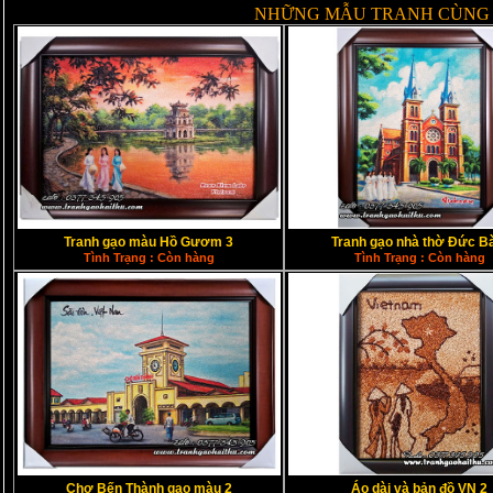
NHỮNG MẪU TRANH CÙNG
Tranh gạo màu Hồ Gươm 3
Tranh gạo nhà thờ Đức B
Tình Trạng : Còn hàng
Tình Trạng : Còn hàng
Chợ Bến Thành gạo màu 2
Áo dài và bản đồ VN 2