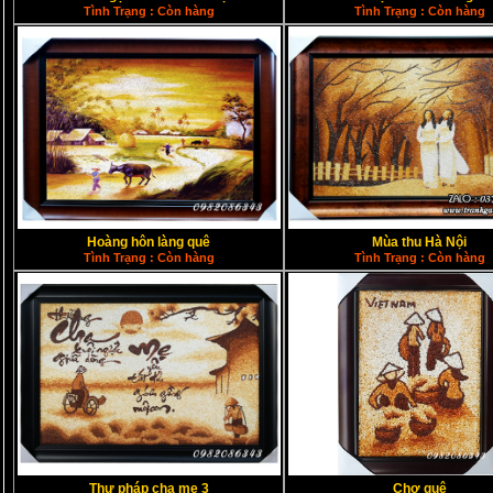
Tình Trạng : Còn hàng
Tình Trạng : Còn hàng
Hoàng hôn làng quê
Mùa thu Hà Nội
Tình Trạng : Còn hàng
Tình Trạng : Còn hàng
Thư pháp cha mẹ 3
Chợ quê