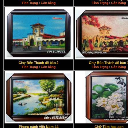
Tình Trạng : Còn hàng
Tình Trạng : Còn hàng
Chợ Bến Thành để bàn 2
Chợ Bến Thành để bàn 
Tình Trạng : Còn hàng
Tình Trạng : Còn hàng
Phong cảnh Việt Nam 44
Chữ Tâm hoa sen