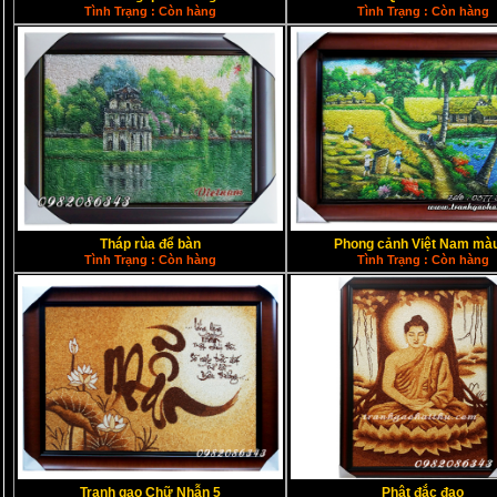
Tình Trạng : Còn hàng
Tình Trạng : Còn hàng
Tháp rùa để bàn
Phong cảnh Việt Nam mà
Tình Trạng : Còn hàng
Tình Trạng : Còn hàng
Tranh gạo Chữ Nhẫn 5
Phật đắc đạo