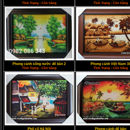
Tình Trạng : Còn hàng
Tình Trạng : Còn hàng
Phong cảnh sông nước để bàn 2
Phong cảnh Việt Nam 3
Tình Trạng : Còn hàng
Tình Trạng : Còn hàng
Phố cổ Hà Nội
Phong cảnh để bàn