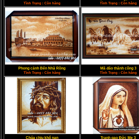
Tình Trạng : Còn hàng
Tình Trạng : Còn hàng
Phong cảnh Bến Nhà Rồng
Mã đáo thành công 3
Tình Trạng : Còn hàng
Tình Trạng : Còn hàng
Chúa chịu khổ nạn
Tranh gạo Đức Mẹ 3