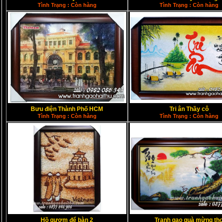
Tình Trạng : Còn hàng
Tình Trạng : Còn hàng
Bưu điện Thành Phố HCM
Tri ân Thầy cô
Tình Trạng : Còn hàng
Tình Trạng : Còn hàng
Hồ gươm để bàn 2
Tranh gạo quà mừng th