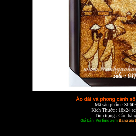
Áo dài và phong cảnh s
Mã sản phẩm : SP60
Kích Thước : 18x24 (
Tình trạng : Còn hàn
Giá bán :Vui lòng xem
Bảng giá 