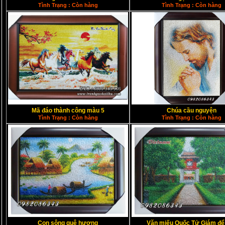
Tình Trạng : Còn hàng
Tình Trạng : Còn hàng
Mã đáo thành công màu 5
Chúa cầu nguyện
Tình Trạng : Còn hàng
Tình Trạng : Còn hàng
Con sông quê hương
Văn miếu Quốc Tử Giám để