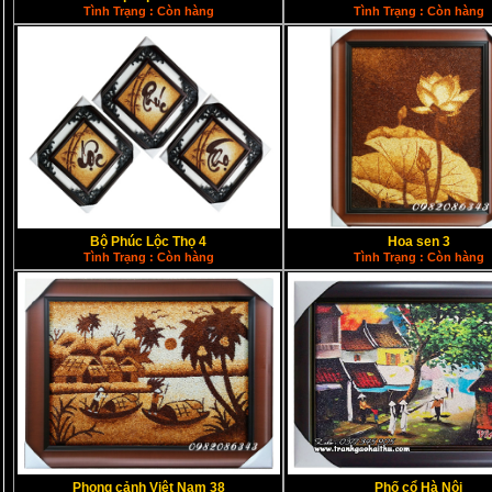
Tình Trạng : Còn hàng
Tình Trạng : Còn hàng
Bộ Phúc Lộc Thọ 4
Hoa sen 3
Tình Trạng : Còn hàng
Tình Trạng : Còn hàng
Phong cảnh Việt Nam 38
Phố cổ Hà Nội