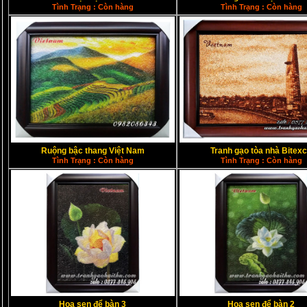
Tình Trạng : Còn hàng
Tình Trạng : Còn hàng
Ruộng bậc thang Việt Nam
Tranh gạo tòa nhà Bitex
Tình Trạng : Còn hàng
Tình Trạng : Còn hàng
Hoa sen để bàn 3
Hoa sen để bàn 2