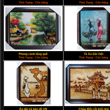
Tình Trạng : Còn hàng
Tình Trạng : Còn hàng
Phong cảnh làng quê
Tà Áo Dài Việt
Tình Trạng : Còn hàng
Tình Trạng : Còn hàng
Áo dài và bản đồ VN
Chùa Một cột khổ nhỏ