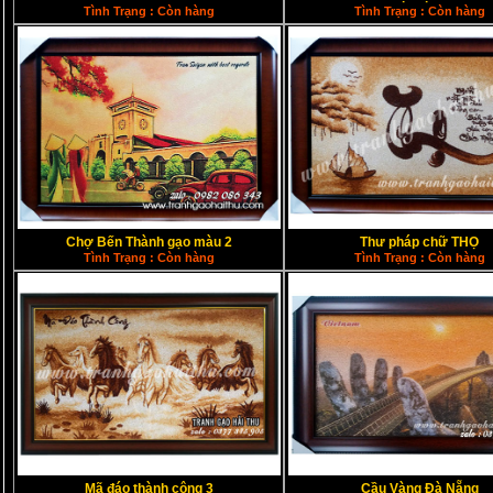
Tình Trạng : Còn hàng
Tình Trạng : Còn hàng
Chợ Bến Thành gạo màu 2
Thư pháp chữ THỌ
Tình Trạng : Còn hàng
Tình Trạng : Còn hàng
Mã đáo thành công 3
Cầu Vàng Đà Nẵng