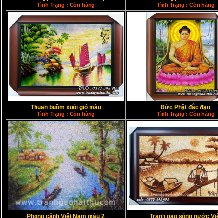
Tình Trạng : Còn hàng
Tình Trạng : Còn hàng
Thuan buồm xuôi gió màu
Đức Phật đắc đạo
Tình Trạng : Còn hàng
Tình Trạng : Còn hàng
Phong cảnh Việt Nam màu 2
Tranh gạo sông nước Vi