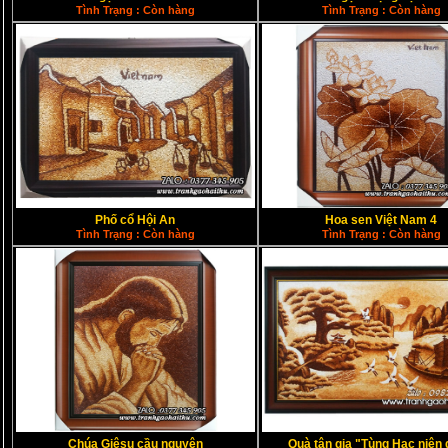
Tình Trạng : Còn hàng
Tình Trạng : Còn hàng
Phố cổ Hội An
Hoa sen Việt Nam 4
Tình Trạng : Còn hàng
Tình Trạng : Còn hàng
Chúa Giêsu cầu nguyện
Quà tân gia "Tùng Hạc niên 