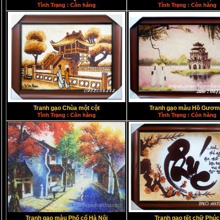
Tình Trạng : Còn hàng
Tình Trạng : Còn hàng
Tranh gạo Chùa một cột
Tranh gạo màu Hồ Gươm
Tình Trạng : Còn hàng
Tình Trạng : Còn hàng
Tranh gạo màu Phố cổ Hà Nội
Tranh gạo tết chữ Phúc