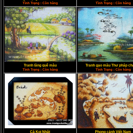
Tình Trạng : Còn hàng
Tình Trạng : Còn hàng
Tranh làng quê màu
Tranh gạo màu Thư pháp c
Tình Trạng : Còn hàng
Tình Trạng : Còn hàng
Cá Koi Nhật
Phong cảnh Việt Nam