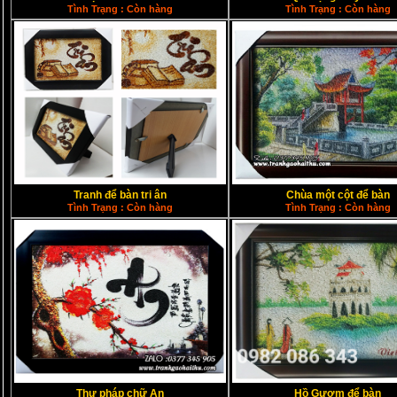
Tình Trạng : Còn hàng
Tình Trạng : Còn hàng
Tranh để bàn tri ân
Chùa một cột để bàn
Tình Trạng : Còn hàng
Tình Trạng : Còn hàng
Thư pháp chữ An
Hồ Gươm để bàn