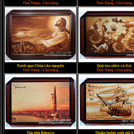
Tình Trạng : Còn hàng
Tình Trạng : Còn hàng
Tranh gạo Chúa cầu nguyện
Quà lưu niệm cá Koi
Tình Trạng : Còn hàng
Tình Trạng : Còn hàng
Tòa nhà Bitexco
Thuận buồm xuôi gió 4