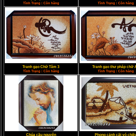
Tình Trạng : Còn hàng
Tình Trạng : Còn hàng
Tranh gạo Chữ Tâm 3
Tranh gạo thư pháp chữ 
Tình Trạng : Còn hàng
Tình Trạng : Còn hàng
Chúa cầu nguyện
Phong cảnh cất vó chiề