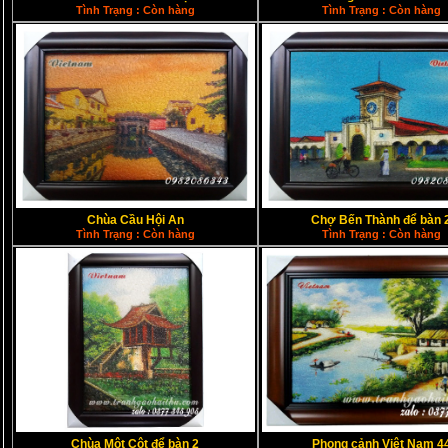
Tình Trạng : Còn hàng
Tình Trạng : Còn hàng
Chùa Cầu Hội An
Chợ Bến Thành để bàn 
Tình Trạng : Còn hàng
Tình Trạng : Còn hàng
Chùa Một Cột để bàn 2
Phong cảnh Việt Nam 4