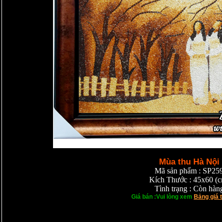
Mùa thu Hà Nội
Mã sản phẩm : SP25
Kích Thước : 45x60 (
Tình trạng : Còn hàn
Giá bán :Vui lòng xem
Bảng giá 