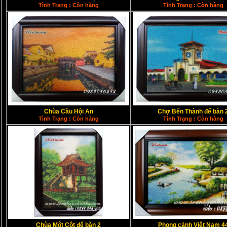
Tình Trạng : Còn hàng
Tình Trạng : Còn hàng
Chùa Cầu Hội An
Chợ Bến Thành để bàn 
Tình Trạng : Còn hàng
Tình Trạng : Còn hàng
Chùa Một Cột để bàn 2
Phong cảnh Việt Nam 4