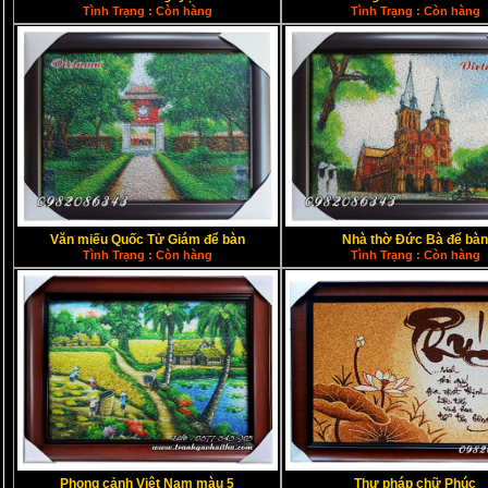
Tình Trạng : Còn hàng
Tình Trạng : Còn hàng
Văn miếu Quốc Tử Giám để bàn
Nhà thờ Đức Bà để bàn
Tình Trạng : Còn hàng
Tình Trạng : Còn hàng
Phong cảnh Việt Nam màu 5
Thư pháp chữ Phúc