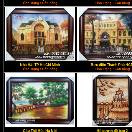
Tình Trạng : Còn hàng
Tình Trạng : Còn hàng
Nhà Hát TP Hồ Chí Minh
Bưu điện Thành Phố HC
Tình Trạng : Còn hàng
Tình Trạng : Còn hàng
Cầu Thê Húc Hà Nội
Hồ gươm để bàn 2