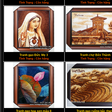
Tình Trạng : Còn hàng
Tình Trạng : Còn hàng
Tranh gạo Đức Mẹ 3
Tranh chợ Bến Thành
Tình Trạng : Còn hàng
Tình Trạng : Còn hàng
Tranh gạo hoa sen màu 8
Tranh gạo ruộng bậc tha