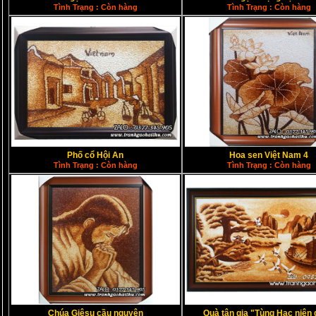
Tình Trạng : Còn hàng
Tình Trạng : Còn hàng
Phố cổ Hội An
Hoa sen Việt Nam 4
Tình Trạng : Còn hàng
Tình Trạng : Còn hàng
Chúa Giêsu cầu nguyện
Quà tân gia "Tùng Hạc niên 