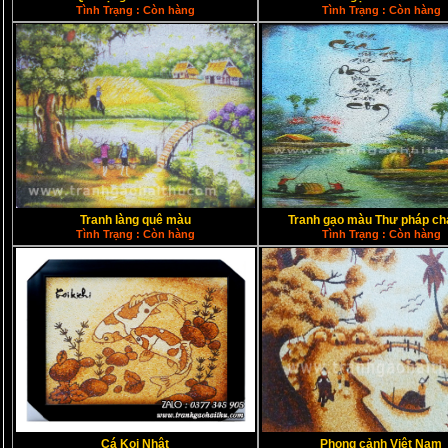
Tình Trạng : Còn hàng
Tình Trạng : Còn hàng
Tranh làng quê màu
Tranh gạo màu Thư pháp c
Tình Trạng : Còn hàng
Tình Trạng : Còn hàng
Cá Koi Nhật
Phong cảnh Việt Nam