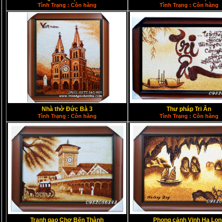
Tình Trạng : Còn hàng
Tình Trạng : Còn hàng
Nhà thờ Đức Bà 3
Thư pháp Tri Ân
Tình Trạng : Còn hàng
Tình Trạng : Còn hàng
Tranh gạo Chợ Bến Thành
Phong cảnh Vịnh Hạ Lon