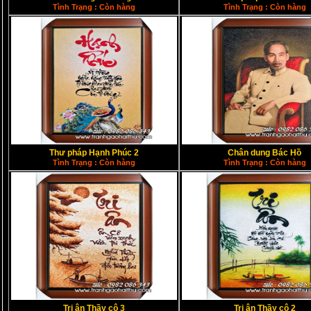
Tình Trạng : Còn hàng
Tình Trạng : Còn hàng
Thư pháp Hạnh Phúc 2
Chân dung Bác Hồ
Tình Trạng : Còn hàng
Tình Trạng : Còn hàng
Tri ân Thầy cô 3
Tri ân Thầy cô 2