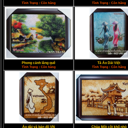
Tình Trạng : Còn hàng
Tình Trạng : Còn hàng
Phong cảnh làng quê
Tà Áo Dài Việt
Tình Trạng : Còn hàng
Tình Trạng : Còn hàng
Áo dài và bản đồ VN
Chùa Một cột khổ nhỏ