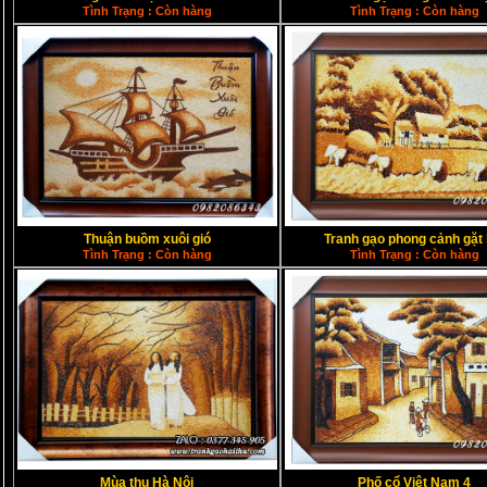
Tình Trạng : Còn hàng
Tình Trạng : Còn hàng
Thuận buồm xuôi gió
Tranh gạo phong cảnh gặt 
Tình Trạng : Còn hàng
Tình Trạng : Còn hàng
Mùa thu Hà Nội
Phố cổ Việt Nam 4