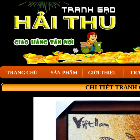
TRANG CHỦ
SẢN PHẨM
GIỚI THIỆU
TRA
CHI TIẾT TRANH