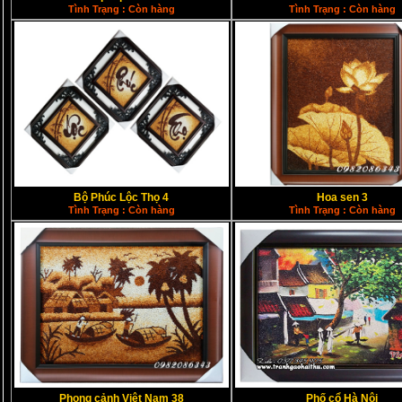
Tình Trạng : Còn hàng
Tình Trạng : Còn hàng
Bộ Phúc Lộc Thọ 4
Hoa sen 3
Tình Trạng : Còn hàng
Tình Trạng : Còn hàng
Phong cảnh Việt Nam 38
Phố cổ Hà Nội