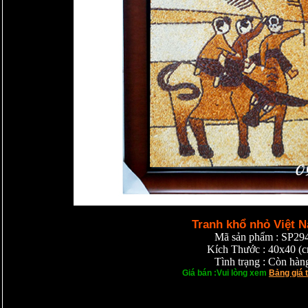
Tranh khổ nhỏ Việt 
Mã sản phẩm : SP29
Kích Thước : 40x40 (
Tình trạng : Còn hàn
Giá bán :Vui lòng xem
Bảng giá 